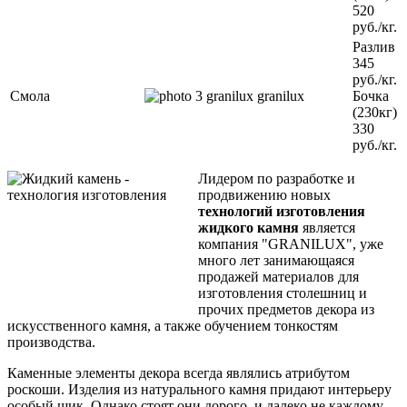
520
руб./кг.
Разлив
345
руб./кг.
Смола
Бочка
(230кг)
330
руб./кг.
Лидером по разработке и
продвижению новых
технологий изготовления
жидкого камня
является
компания "GRANILUX", уже
много лет занимающаяся
продажей материалов для
изготовления столешниц и
прочих предметов декора из
искусственного камня, а также обучением тонкостям
производства.
Каменные элементы декора всегда являлись атрибутом
роскоши. Изделия из натурального камня придают интерьеру
особый шик. Однако стоят они дорого, и далеко не каждому